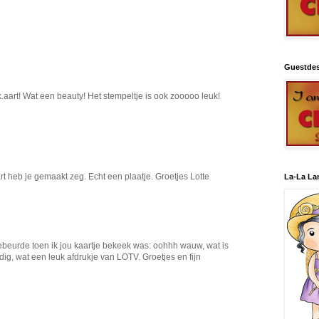
Guestdes
k.aart! Wat een beauty! Het stempeltje is ook zooooo leuk!
t heb je gemaakt zeg. Echt een plaatje. Groetjes Lotte
La-La La
gebeurde toen ik jou kaartje bekeek was: oohhh wauw, wat is
dig, wat een leuk afdrukje van LOTV. Groetjes en fijn