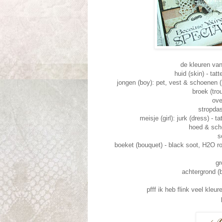
de kleuren van
huid (skin) - ta
jongen (boy): pet, vest & schoenen 
broek (tro
ove
stropdas
meisje (girl): jurk (dress) - 
hoed & scho
s
boeket (bouquet) - black soot, H2O ro
gr
achtergrond (b
pfff ik heb flink veel kleu