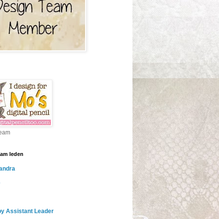
eam
am leden
andra
e
y Assistant Leader