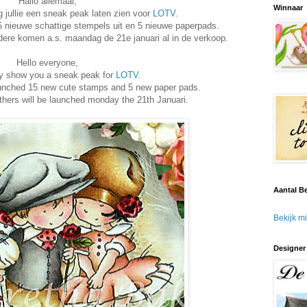
Hallo allemaal,
Winnaar
 jullie een sneak peak laten zien voor
LOTV
.
 nieuwe schattige stempels uit en 5 nieuwe paperpads.
ere komen a.s. maandag de 21e januari al in de verkoop.
Hello everyone,
y show you a sneak peak for
LOTV
.
aunched 15 new cute stamps and 5 new paper pads.
thers will be launched monday the 21th Januari.
Aantal B
Bekijk mi
Designer