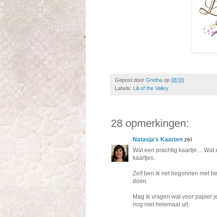
Gepost door
Gretha
op
08:00
Labels:
Lili of the Valley
28 opmerkingen:
Natasja's Kaarten
zei
Wat een prachtig kaartje.... Wat
kaartjes.
Zelf ben ik net begonnen met het
doen.
Mag ik vragen wat voor papier j
nog niet helemaal uit.