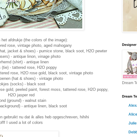
 het afdrukje (the colors of the image):
Designer
ttered rose, vintage photo, aged mahogany
(hat, jacket & shoes) - pumice stone, black soot, H2O pewter
users) - antique linon, vinage photo
rhemd (shirt) - antique linen
 (tie) - tattered rose, H2O poppy
tattered rose, H2O rose gold, black soot, vintage photo
enen (hat & shoes) - vintage photo
Dream T
okjes (socks) - black soot
se gold, peeled paint, forest moss, tattered rose, H2O poppy,
H2O jasper red
Dream Te
ond (ground) - walnut stain
Alex
ackground) - antique linen, black soot
Alic
ren gebruikt nu dat ik alles heb opgeschreven, hihihi
pfff I used a lot of colors
Julie
Debb