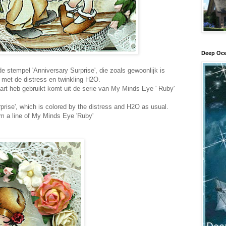
Deep Oce
de stempel 'Anniversary Surprise', die zoals gewoonlijk is
 met de distress en twinkling H2O.
art heb gebruikt komt uit de serie van My Minds Eye ' Ruby'
prise', which is colored by the distress and H2O as usual.
om a line of My Minds Eye 'Ruby'