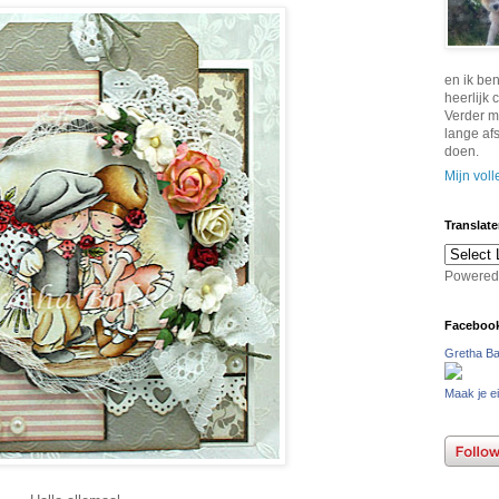
en ik ben
heerlijk
Verder m
lange af
doen.
Mijn voll
Translate
Powered
Faceboo
Gretha B
Maak je e