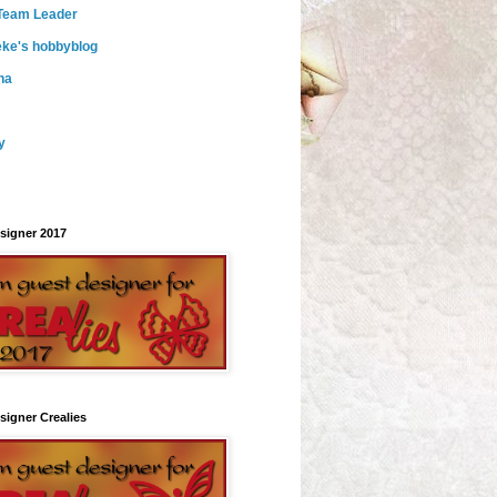
Team Leader
ke's hobbyblog
ha
y
signer 2017
signer Crealies