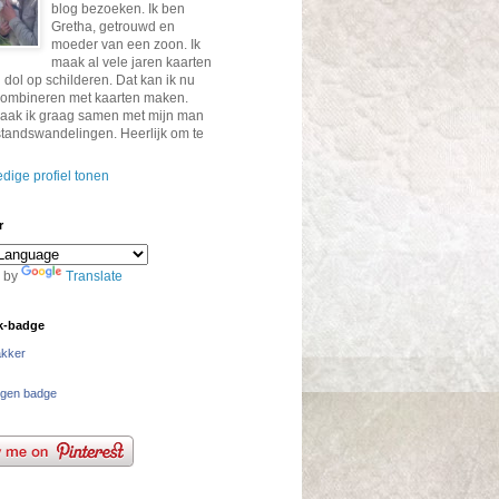
blog bezoeken. Ik ben
Gretha, getrouwd en
moeder van een zoon. Ik
maak al vele jaren kaarten
 dol op schilderen. Dat kan ik nu
 combineren met kaarten maken.
aak ik graag samen met mijn man
standswandelingen. Heerlijk om te
edige profiel tonen
r
 by
Translate
k-badge
akker
igen badge