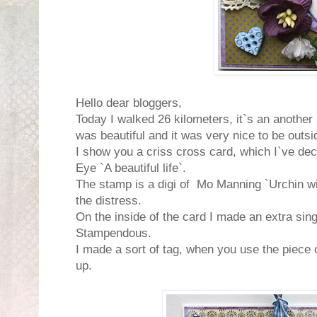
Hello dear bloggers,
Today I walked 26 kilometers, it`s an anothe
was beautiful and it was very nice to be outsi
I show you a criss cross card, which I`ve de
Eye `A beautiful life`.
The stamp is a digi of Mo Manning `Urchin wit
the distress.
On the inside of the card I made an extra sing
Stampendous.
I made a sort of tag, when you use the piece o
up.